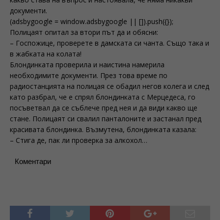
документи.
(adsbygoogle = window.adsbygoogle || []).push({});
Полицаят опитал за втори път да и обясни:
– Госпожице, проверете в дамската си чанта. Също така и
в жабката на колата!
Блондинката проверила и наистина намерила
необходимите документи. През това време по
радиостанцията на полицая се обадил негов колега и след
като разбрал, че е спрял блондинката с Мерцедеса, го
посъветвал да се съблече пред нея и да види какво ще
стане. Полицаят си свалил панталоните и застанал пред
красивата блондинка. Възмутена, блондинката казала:
– Стига де, пак ли проверка за алкохол…
Коментари