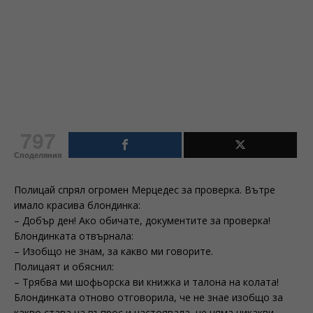
797
Споделяния
Полицай спрял огромен Мерцедес за проверка. Вътре
имало красива блондинка:
– Добър ден! Ако обичате, документите за проверка!
Блондинката отвърнала:
– Изобщо не знам, за какво ми говорите.
Полицаят и обяснил:
– Трябва ми шофьорска ви книжка и талона на колата!
Блондинката отново отговорила, че не знае изобщо за
какво става на въпрос и настоявала, че няма никакви