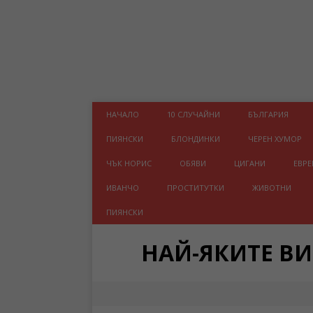
НАЧАЛО
10 СЛУЧАЙНИ
БЪЛГАРИЯ
ПИЯНСКИ
БЛОНДИНКИ
ЧЕРЕН ХУМОР
ЧЪК НОРИС
ОБЯВИ
ЦИГАНИ
ЕВРЕ
ИВАНЧО
ПРОСТИТУТКИ
ЖИВОТНИ
ПИЯНСКИ
НАЙ-ЯКИТЕ В