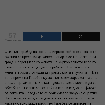
57
Споделяния
Отишъл Гарабед на гости на Киркор, който след като се
оженил се преселил да живее в апартамента на жена си в
града. Посрещнала го жената на Киркор защото него го
нямало, но скоро щял да се прибере… Настанила го
жената в хола и отишла да прави салата в кухнята… През
това време на Гарабед му дошъл голям зор, ама къде да
иде… апартамент на 8 етаж… докато слезе може и да се
обербати… Поогледал се той па взел и издърпал фикуса
от саксията и след като се облекчил го забучил обратно.
През това време дошла домакинята сложила салатата на
масата с едно шише ракия, но Гарабед се извинил, че