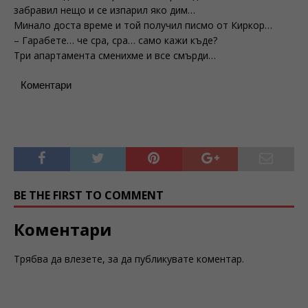
забравил нещо и се изпарил яко дим…
Минало доста време и той получил писмо от Киркор…
– Гарабете… че сра, сра… само кажи къде?
Три апартамента сменихме и все смърди…
Коментари
BE THE FIRST TO COMMENT
Коментари
Трябва да
влезете
, за да публикувате коментар.