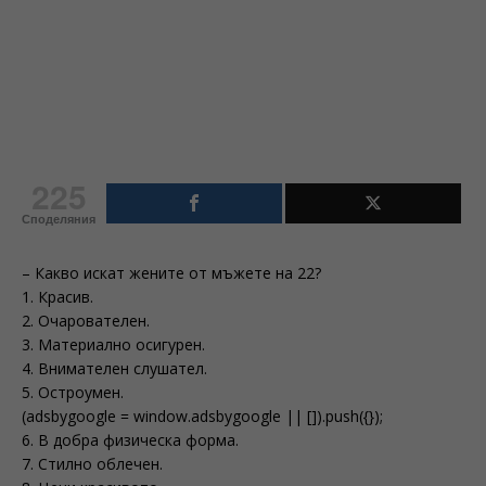
225
Споделяния
– Какво искат жените от мъжете на 22?
1. Красив.
2. Очарователен.
3. Материално осигурен.
4. Внимателен слушател.
5. Остроумен.
(adsbygoogle = window.adsbygoogle || []).push({});
6. В добра физическа форма.
7. Стилно облечен.