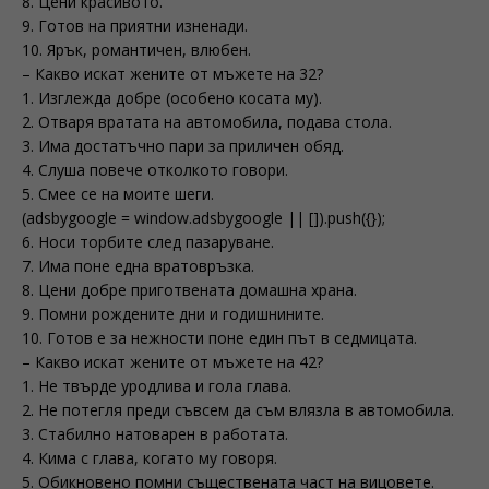
8. Цени красивото.
9. Готов на приятни изненади.
10. Ярък, романтичен, влюбен.
– Какво искат жените от мъжете на 32?
1. Изглежда добре (особено косата му).
2. Отваря вратата на автомобила, подава стола.
3. Има достатъчно пари за приличен обяд.
4. Слуша повече отколкото говори.
5. Смее се на моите шеги.
(adsbygoogle = window.adsbygoogle || []).push({});
6. Носи торбите след пазаруване.
7. Има поне една вратовръзка.
8. Цени добре приготвената домашна храна.
9. Помни рождените дни и годишнините.
10. Готов е за нежности поне един път в седмицата.
– Какво искат жените от мъжете на 42?
1. Не твърде уродлива и гола глава.
2. Не потегля преди съвсем да съм влязла в автомобила.
3. Стабилно натоварен в работата.
4. Кима с глава, когато му говоря.
5. Обикновено помни съществената част на вицовете.