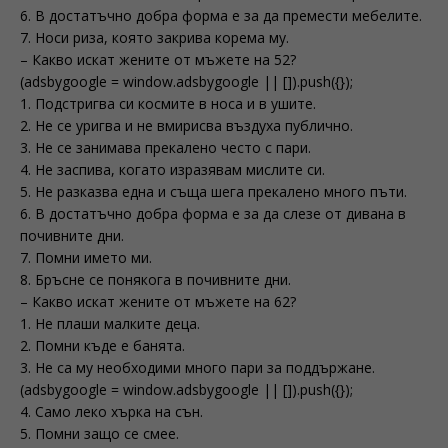
6. В достатъчно добра форма е за да премести мебелите.
7. Носи риза, която закрива корема му.
– Какво искат жените от мъжете на 52?
(adsbygoogle = window.adsbygoogle || []).push({});
1. Подстригва си космите в носа и в ушите.
2. Не се уригва и не вмирисва въздуха публично.
3. Не се занимава прекалено често с пари.
4. Не заспива, когато изразявам мислите си.
5. Не разказва една и съща шега прекалено много пъти.
6. В достатъчно добра форма е за да слезе от дивана в
почивните дни.
7. Помни името ми.
8. Бръсне се понякога в почивните дни.
– Какво искат жените от мъжете на 62?
1. Не плаши малките деца.
2. Помни къде е банята.
3. Не са му необходими много пари за поддържане.
(adsbygoogle = window.adsbygoogle || []).push({});
4. Само леко хърка на сън.
5. Помни защо се смее.