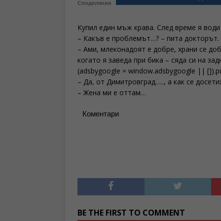
Споделяния
Купил един мъж крава. След време я води
– Какъв е проблемът…? – пита докторът.
– Ами, млеконадоят е добре, храни се доб
когато я заведа при бика – сяда си на за
(adsbygoogle = window.adsbygoogle || []).p
– Да, от Димитровград….., а как се досети
– Жена ми е оттам…
Коментари
BE THE FIRST TO COMMENT