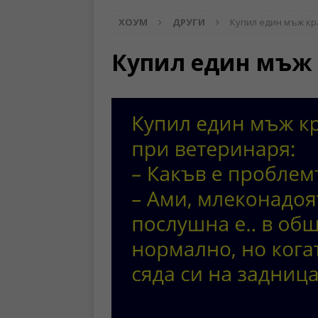
ХОУМ
ДРУГИ
Купил един мъж к
Купил един мъж 