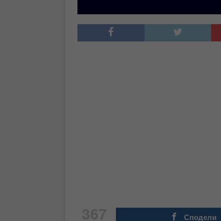
367
Сподели