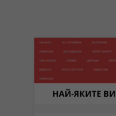
НАЧАЛО
10 СЛУЧАЙНИ
БЪЛГАРИЯ
ПИЯНСКИ
БЛОНДИНКИ
ЧЕРЕН ХУМОР
ЧЪК НОРИС
ОБЯВИ
ЦИГАНИ
ЕВРЕ
ИВАНЧО
ПРОСТИТУТКИ
ЖИВОТНИ
ПИЯНСКИ
НАЙ-ЯКИТЕ В