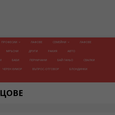
ПРОФЕСИИ
ЛАФОВЕ
СЕМЕЙНИ
ЛАФОВЕ
МРЪСНИ
ДРУГИ
РАКИЯ
АВТО
И
БАБИ
ПЕРНИЧАНИ
БАЙ ГАНЬО
СВАЛКИ
ЧЕРЕН ХУМОР
ВЪПРОС-ОТГОВОР
БЛОНДИНКИ
ИЦОВЕ