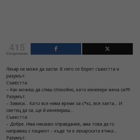
415
Споделяния
Лекар не може да заспи. В него се борят съвестта и
разумът:
Съвестта:
– Как можеш да спиш спокойно, като изневери жена си?!!!
Разумът:
– Зависи… Като все няма време за с*кс, все заета… И
светец да си, ще й изневериш…
Съвестта:
– Добре. Има някакво оправдание, ама това да го
направиш с пациент – къде ти е лекарската етика…
Разумът: