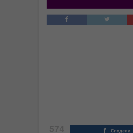
574
Сподели