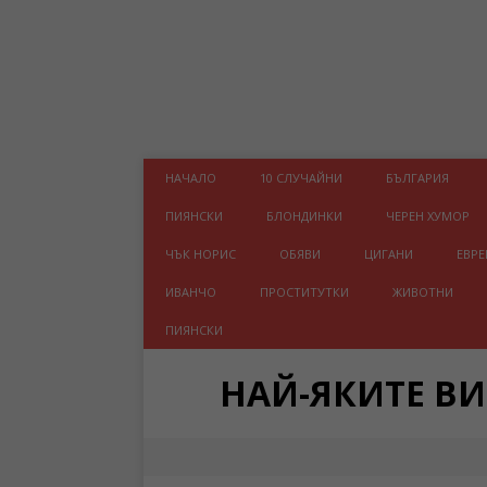
НАЧАЛО
10 СЛУЧАЙНИ
БЪЛГАРИЯ
ПИЯНСКИ
БЛОНДИНКИ
ЧЕРЕН ХУМОР
ЧЪК НОРИС
ОБЯВИ
ЦИГАНИ
ЕВРЕ
ИВАНЧО
ПРОСТИТУТКИ
ЖИВОТНИ
ПИЯНСКИ
НАЙ-ЯКИТЕ В