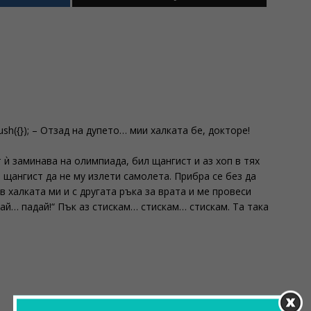
ush({}); – Отзад на дупето… мии халката бе, докторе!
ѝ заминава на олимпиада, бил щангист и аз хоп в тях
и щангист да не му излети самолета. Прибра се без да
 в халката ми и с другата ръка за врата и ме провеси
ай… падай!“ Пък аз стискам… стискам… стискам. Та така