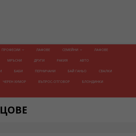
ПРОФЕСИИ
ЛАФОВЕ
СЕМЕЙНИ
ЛАФОВЕ
МРЪСНИ
ДРУГИ
РАКИЯ
АВТО
И
БАБИ
ПЕРНИЧАНИ
БАЙ ГАНЬО
СВАЛКИ
ЧЕРЕН ХУМОР
ВЪПРОС-ОТГОВОР
БЛОНДИНКИ
ИЦОВЕ