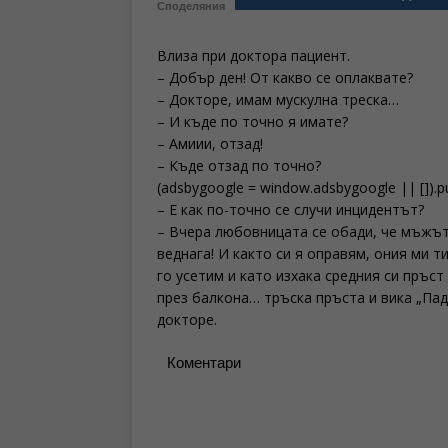
Споделяния
Влиза при доктора пациент.
– Добър ден! От какво се оплаквате?
– Докторе, имам мускулна треска…
– И къде по точно я имате?
– Амиии, отзад!
– Къде отзад по точно?
(adsbygoogle = window.adsbygoogle || []).p
– Е как по-точно се случи инцидентът?
– Вчера любовницата се обади, че мъжът 
веднага! И както си я оправям, ония ми т
го усетим и като изхака средния си пръст
през балкона… тръска пръста и вика „Пад
докторе.
Коментари