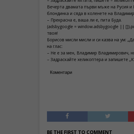
– Задраскайте яхтата, пишете – хеликопт
Вечерта двамата първи мъже на Русия и 
блондинка и сяда в коленете на Владими
– Прекрасна е, ваша ли е, пита Буда.
(adsbygoogle = window.adsbygoogle || []).p
твоя!
Борисов мисли мисли и си казва на ум: „Д
на глас:
– Не е за мен, Владимир Владимирович, н
– Задраскайте хеликоптера и запишете „К*
Коментари
BE THE FIRST TO COMMENT