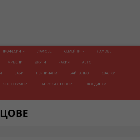
ПРОФЕСИИ
ЛАФОВЕ
СЕМЕЙНИ
ЛАФОВЕ
МРЪСНИ
ДРУГИ
РАКИЯ
АВТО
И
БАБИ
ПЕРНИЧАНИ
БАЙ ГАНЬО
СВАЛКИ
ЧЕРЕН ХУМОР
ВЪПРОС-ОТГОВОР
БЛОНДИНКИ
ИЦОВЕ