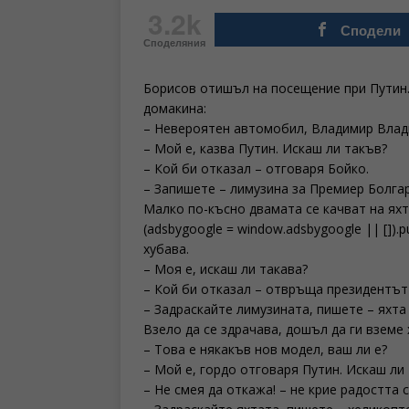
3.2k
Сподели
Споделяния
Борисов отишъл на посещение при Путин. 
домакина:
– Невероятен автомобил, Владимир Влад
– Мой е, казва Путин. Искаш ли такъв?
– Кой би отказал – отговаря Бойко.
– Запишете – лимузина за Премиер Болгар
Малко по-късно двамата се качват на яхт
(adsbygoogle = window.adsbygoogle || []).
хубава.
– Моя е, искаш ли такава?
– Кой би отказал – отвръща президентът
– Задраскайте лимузината, пишете – яхта 
Взело да се здрачава, дошъл да ги вземе 
– Това е някакъв нов модел, ваш ли е?
– Мой е, гордо отговаря Путин. Искаш ли
– Не смея да откажа! – не крие радостта с