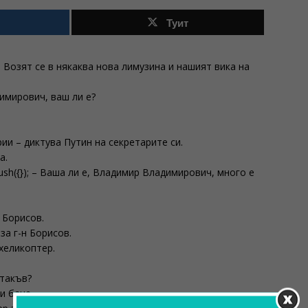
Туит
Возят се в някаква нова лимузина и нашият вика на
имирович, ваш ли е?
ии – диктува Путин на секретарите си.
а.
push({}); – Ваша ли е, Владимир Владимирович, много е
 Борисов.
за г-н Борисов.
хеликоптер.
 такъв?
и баце.