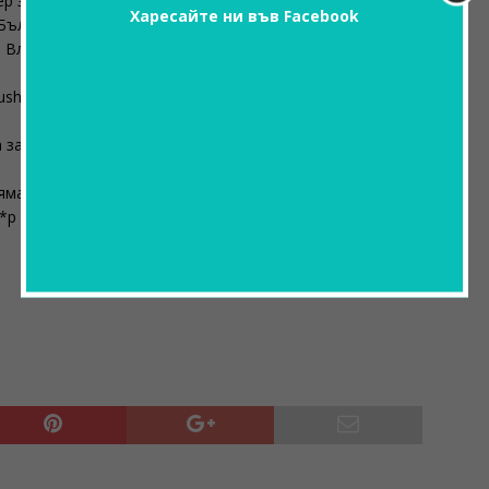
ер за нашия български приятел.
Харесайте ни във Facebook
България отиват в нощен клуб, появява се знойна
р Владимирович.
ush({}); – Моя е, отговаря домакинът му, т.е. вече е
а загубя такъв хеликоптер за някаква мацка…“ и после
ямам аз к*р за такава мацка.
р за г-н Бойко Борисов“.