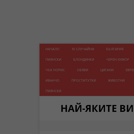
НАЧАЛО
10 СЛУЧАЙНИ
БЪЛГАРИЯ
ПИЯНСКИ
БЛОНДИНКИ
ЧЕРЕН ХУМОР
ЧЪК НОРИС
ОБЯВИ
ЦИГАНИ
ЕВРЕ
ИВАНЧО
ПРОСТИТУТКИ
ЖИВОТНИ
ПИЯНСКИ
НАЙ-ЯКИТЕ В