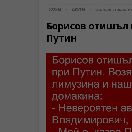
ХОУМ
ДРУГИ
Борисов отишъл н
Борисов отишъл 
Путин