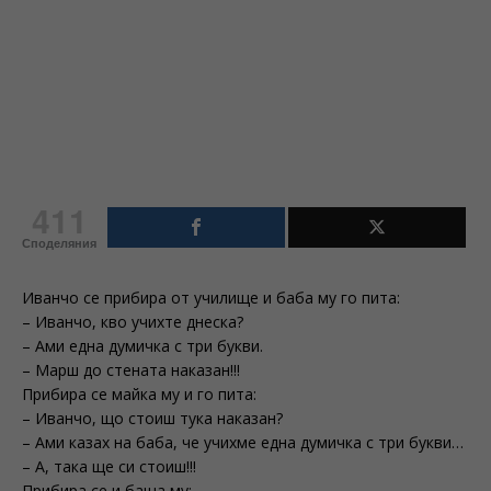
411
Споделяния
Иванчо се прибира от училище и баба му го пита:
– Иванчо, кво учихте днеска?
– Ами една думичка с три букви.
– Марш до стената наказан!!!
Прибира се майка му и го пита:
– Иванчо, що стоиш тука наказан?
– Ами казах на баба, че учихме една думичка с три букви…
– А, така ще си стоиш!!!
Прибира се и баща му: