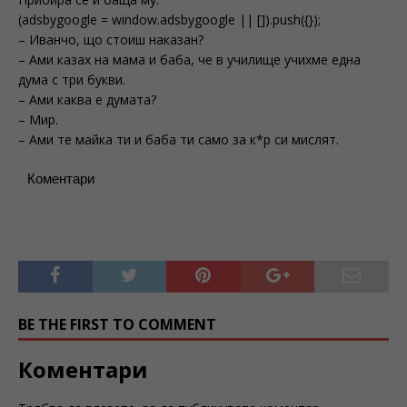
(adsbygoogle = window.adsbygoogle || []).push({});
– Иванчо, що стоиш наказан?
– Ами казах на мама и баба, че в училище учихме една
дума с три букви.
– Ами каква е думата?
– Мир.
– Ами те майка ти и баба ти само за к*р си мислят.
Коментари
BE THE FIRST TO COMMENT
Коментари