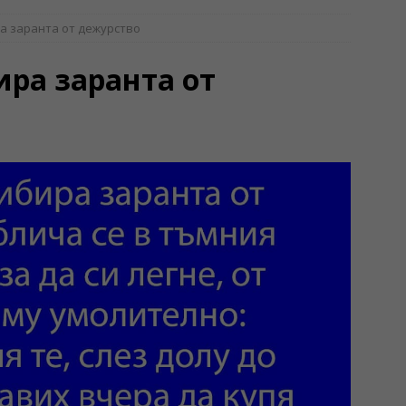
а заранта от дежурство
ира заранта от