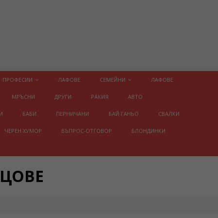
ПРОФЕСИИ
ЛАФОВЕ
СЕМЕЙНИ
ЛАФОВЕ
МРЪСНИ
ДРУГИ
РАКИЯ
АВТО
И
БАБИ
ПЕРНИЧАНИ
БАЙ ГАНЬО
СВАЛКИ
ЧЕРЕН ХУМОР
ВЪПРОС-ОТГОВОР
БЛОНДИНКИ
ИЦОВЕ