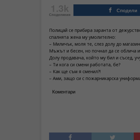
1.3k
Сподели
Споделяния
Полицай се прибира заранта от дежурство
спалнята жена му умолително:
– Миличък, моля те, слез долу до магазин
Мъжът и бесен, но почнал да се облича и
Долу продавача, който му бил и съсед, уч
– Ти кога си смени работата, бе?
– Как ще съм я сменил?!
– Ами, защо си с пожарникарска униформа
Коментари