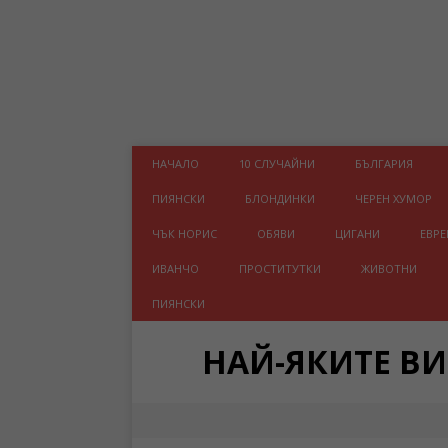
НАЧАЛО
10 СЛУЧАЙНИ
БЪЛГАРИЯ
ПИЯНСКИ
БЛОНДИНКИ
ЧЕРЕН ХУМОР
ЧЪК НОРИС
ОБЯВИ
ЦИГАНИ
ЕВРЕ
ИВАНЧО
ПРОСТИТУТКИ
ЖИВОТНИ
ПИЯНСКИ
НАЙ-ЯКИТЕ В