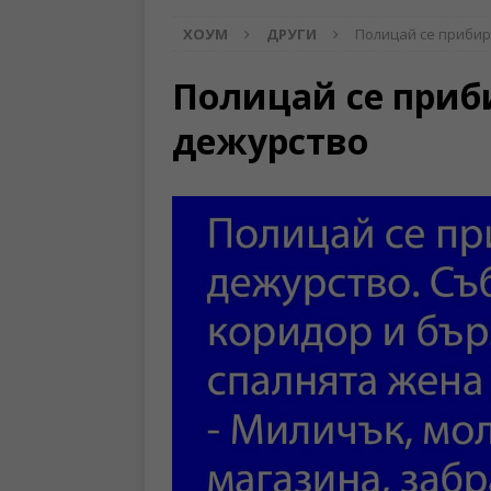
ХОУМ
ДРУГИ
Полицай се прибир
Полицай се приб
дежурство