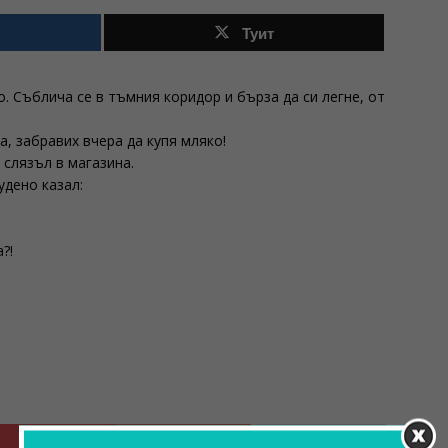
Туит
. Съблича се в тъмния коридор и бърза да си легне, от
а, забравих вчера да купя мляко!
 слязъл в магазина.
удено казал:
?!