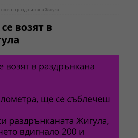
 возят в раздрънкана Жигула
се возят в
гула