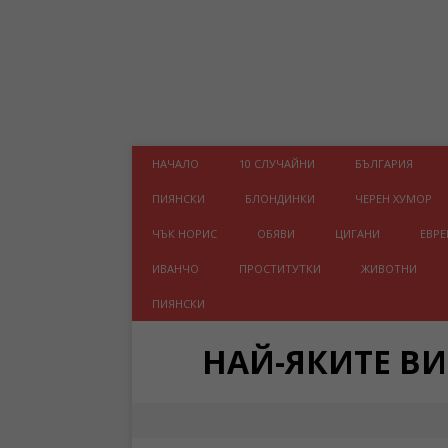
НАЧАЛО
10 СЛУЧАЙНИ
БЪЛГАРИЯ
ПИЯНСКИ
БЛОНДИНКИ
ЧЕРЕН ХУМОР
ЧЪК НОРИС
ОБЯВИ
ЦИГАНИ
ЕВРЕ
ИВАНЧО
ПРОСТИТУТКИ
ЖИВОТНИ
ПИЯНСКИ
НАЙ-ЯКИТЕ В