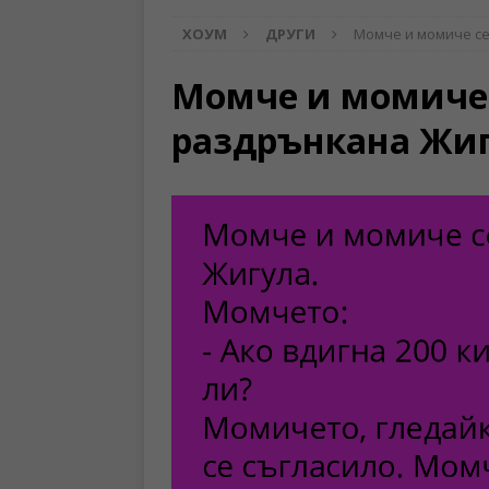
ХОУМ
ДРУГИ
Момче и момиче се
Момче и момиче 
раздрънкана Жи