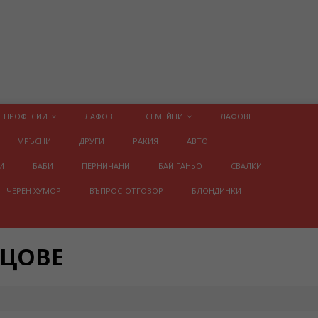
ПРОФЕСИИ
ЛАФОВЕ
СЕМЕЙНИ
ЛАФОВЕ
МРЪСНИ
ДРУГИ
РАКИЯ
АВТО
И
БАБИ
ПЕРНИЧАНИ
БАЙ ГАНЬО
СВАЛКИ
ЧЕРЕН ХУМОР
ВЪПРОС-ОТГОВОР
БЛОНДИНКИ
ИЦОВЕ