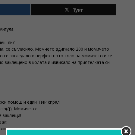
Туит
Жигула.
чеш ли?
а, се съгласило. Момчето вдигнало 200 и момичето
о се загледало в перфектното тяло на момичето и се
о заклещено в колата и извикало на приятелката си:
рси помощ и един ТИР спрял.
ush({}); Момичето:
е заклещи!
зал:
 ли ще мога да му помогна.