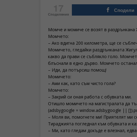
17
Сподели
Споделяния
Момче и момиче се возят в раздрънкана 
Момчето:
– Ако вдигна 200 километра, ще се събле
Момичето, гледайки раздрънканата Жигул
какво да прави се съблякло голо. Момчет
блъснали в едно дърво. Момчето останал
– Иди, да потърсиш помощ!
Момичето:
– Ами как, като съм чисто гола?
Момчето:
– Закрий си оная работа с обувката ми.
Отишло момичето на магистралата да тъ
(adsbygoogle = window.adsbygoogle || []).p
– Моля ви, помогнете ми! Приятелят ми с
Тираджията погледнал към обувката и ка
– Ми, като гледам докъде е влезнал, едва