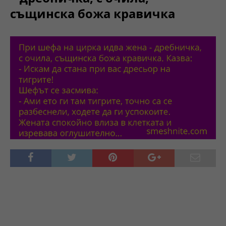
същинска божа кравичка