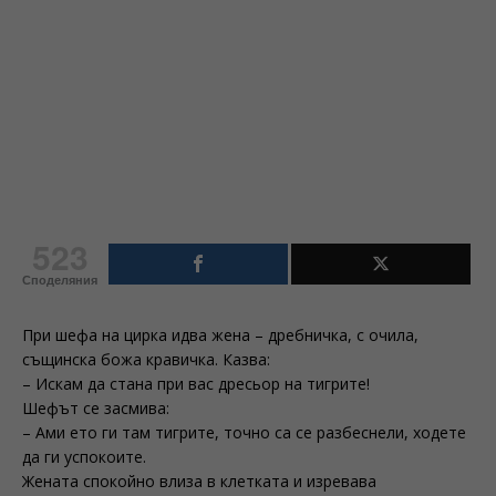
523
Споделяния
При шефа на цирка идва жена – дребничка, с очила,
същинска божа кравичка. Казва:
– Искам да стана при вас дресьор на тигрите!
Шефът се засмива:
– Ами ето ги там тигрите, точно са се разбеснeли, ходете
да ги успокоите.
Жената спокойно влиза в клетката и изревава