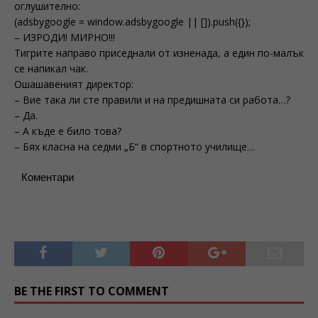
оглушително:
(adsbygoogle = window.adsbygoogle || []).push({});
– ИЗРОДИ! МИРНО!!!
Тигрите направо приседнали от изненада, а един по-малък
се напикал чак.
Ошашавеният директор:
– Вие така ли сте правили и на предишната си работа…?
– Да.
– А къде е било това?
– Бях класна на седми „Б“ в спортното училище…
Коментари
BE THE FIRST TO COMMENT