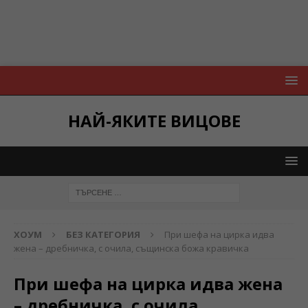
НАЙ-ЯКИТЕ ВИЦОВЕ
ХОУМ
БЕЗ КАТЕГОРИЯ
При шефа на цирка идва
жена – дребничка, с очила, същинска божа кравичка
При шефа на цирка идва жена
– дребничка, с очила,